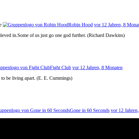
pe
Robin Hood
vor 12 Jahren, 8 Mona
elieved in.Some of us just go one god further. (Richard Dawkins)
Fight Club
vor 12 Jahren, 8 Monaten
 to be living apart. (E. E. Cummings)
Gone in 60 Seconds
vor 12 Jahren