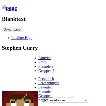
Blanktext
Select page
Landing Page
Stephen Curry
Aktivität
Profil
Freunde
3
Gruppen
6
Persönlich
Erwähnungen
Favoriten
Freunde
Gruppen
@stephen
Zeige: