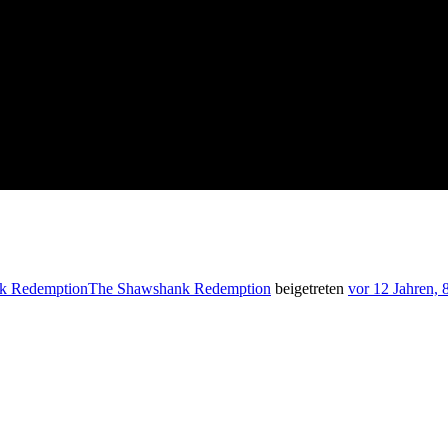
The Shawshank Redemption
beigetreten
vor 12 Jahren,