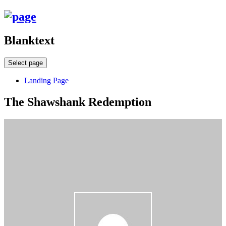
Blanktext
Select page
Landing Page
The Shawshank Redemption