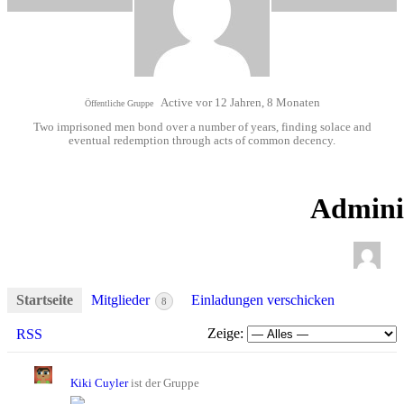
Active vor 12 Jahren, 8 Monaten
Öffentliche Gruppe
Two imprisoned men bond over a number of years, finding solace and
eventual redemption through acts of common decency.
Admini
Startseite
Mitglieder
Einladungen verschicken
8
Zeige:
RSS
Kiki Cuyler
ist der Gruppe