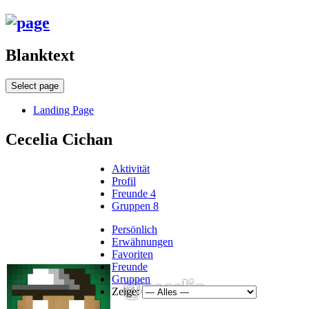
Blanktext
Select page
Landing Page
Cecelia Cichan
Aktivität
Profil
Freunde
4
Gruppen
8
Persönlich
Erwähnungen
Favoriten
Freunde
Gruppen
@cecelia
Zeige: