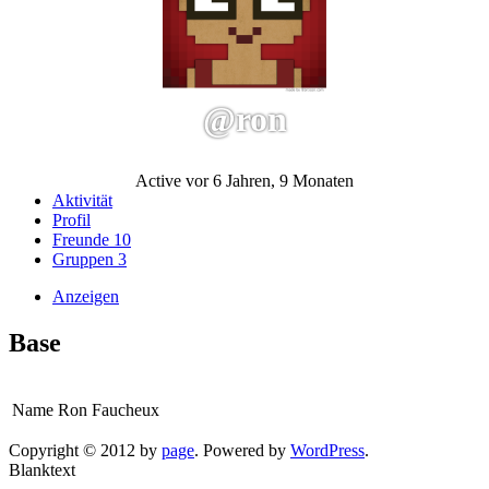
@ron
Active vor 6 Jahren, 9 Monaten
Aktivität
Profil
Freunde
10
Gruppen
3
Anzeigen
Base
Name
Ron Faucheux
Copyright © 2012 by
page
. Powered by
WordPress
.
Blanktext